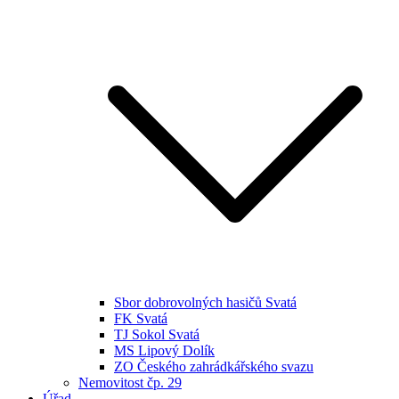
Sbor dobrovolných hasičů Svatá
FK Svatá
TJ Sokol Svatá
MS Lipový Dolík
ZO Českého zahrádkářského svazu
Nemovitost čp. 29
Úřad