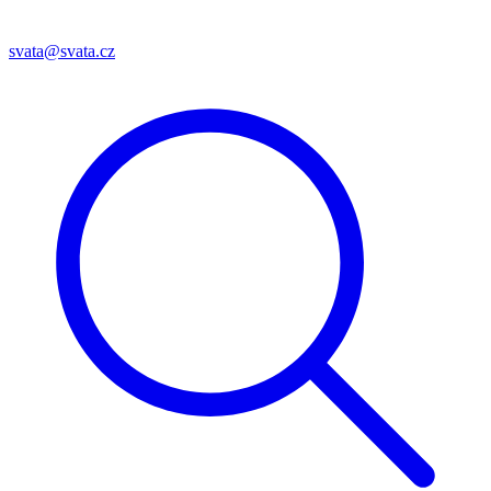
svata@svata.cz