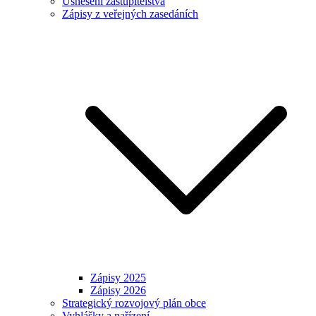
Usnesení zastupitelstva
Zápisy z veřejných zasedáních
Zápisy 2025
Zápisy 2026
Strategický rozvojový plán obce
Vyhlášky a nařízení