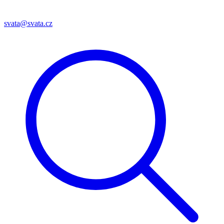
svata@svata.cz