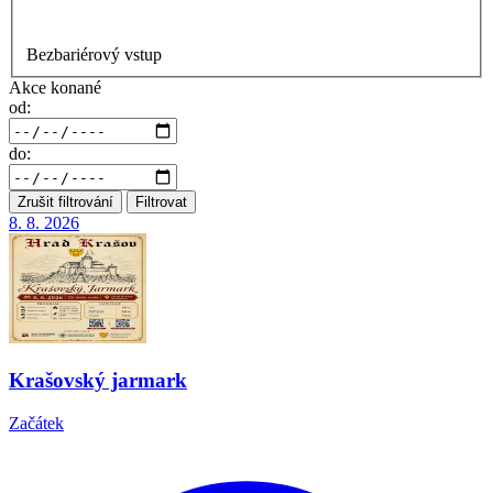
Bezbariérový vstup
Akce konané
od:
do:
Zrušit filtrování
Filtrovat
8. 8.
2026
Krašovský jarmark
Začátek