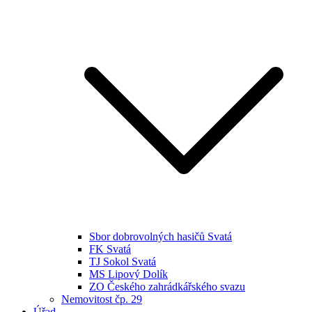
Sbor dobrovolných hasičů Svatá
FK Svatá
TJ Sokol Svatá
MS Lipový Dolík
ZO Českého zahrádkářského svazu
Nemovitost čp. 29
Úřad