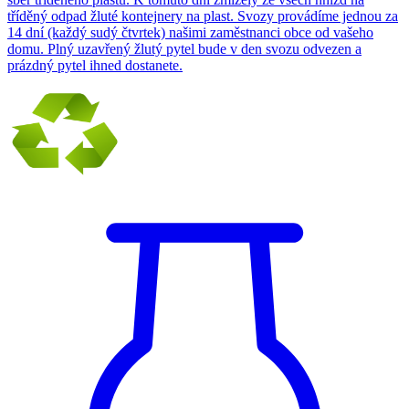
tříděný odpad žluté kontejnery na plast. Svozy provádíme jednou za
14 dní (každý sudý čtvrtek) našimi zaměstnanci obce od vašeho
domu. Plný uzavřený žlutý pytel bude v den svozu odvezen a
prázdný pytel ihned dostanete.