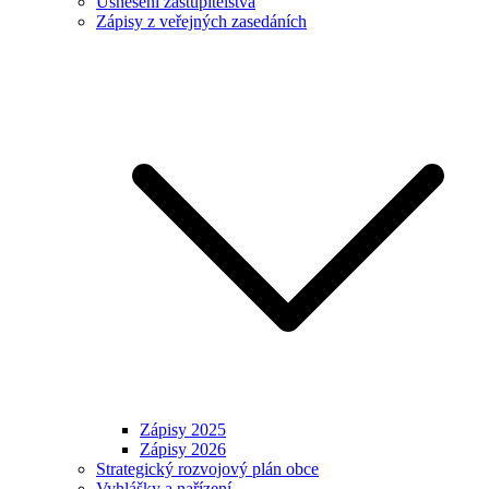
Usnesení zastupitelstva
Zápisy z veřejných zasedáních
Zápisy 2025
Zápisy 2026
Strategický rozvojový plán obce
Vyhlášky a nařízení