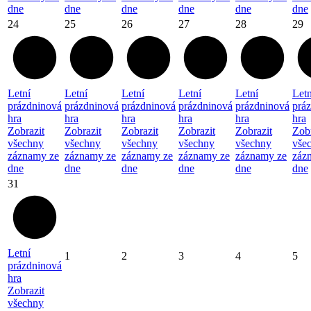
dne
dne
dne
dne
dne
dne
24
25
26
27
28
29
Letní
Letní
Letní
Letní
Letní
Letn
prázdninová
prázdninová
prázdninová
prázdninová
prázdninová
prá
hra
hra
hra
hra
hra
hra
Zobrazit
Zobrazit
Zobrazit
Zobrazit
Zobrazit
Zobr
všechny
všechny
všechny
všechny
všechny
vše
záznamy ze
záznamy ze
záznamy ze
záznamy ze
záznamy ze
záz
dne
dne
dne
dne
dne
dne
31
Letní
1
2
3
4
5
prázdninová
hra
Zobrazit
všechny