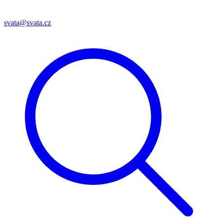
svata@svata.cz