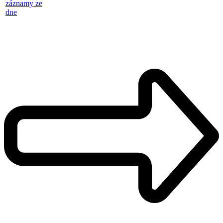
záznamy ze
dne