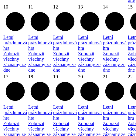
dne
10
11
12
13
14
15
Letní
Letní
Letní
Letní
Letní
Letn
prázdninová
prázdninová
prázdninová
prázdninová
prázdninová
prá
hra
hra
hra
hra
hra
hra
Zobrazit
Zobrazit
Zobrazit
Zobrazit
Zobrazit
Zobr
všechny
všechny
všechny
všechny
všechny
vše
záznamy ze
záznamy ze
záznamy ze
záznamy ze
záznamy ze
záz
dne
dne
dne
dne
dne
dne
17
18
19
20
21
22
Letní
Letní
Letní
Letní
Letní
Letn
prázdninová
prázdninová
prázdninová
prázdninová
prázdninová
prá
hra
hra
hra
hra
hra
hra
Zobrazit
Zobrazit
Zobrazit
Zobrazit
Zobrazit
Zobr
všechny
všechny
všechny
všechny
všechny
vše
záznamy ze
záznamy ze
záznamy ze
záznamy ze
záznamy ze
záz