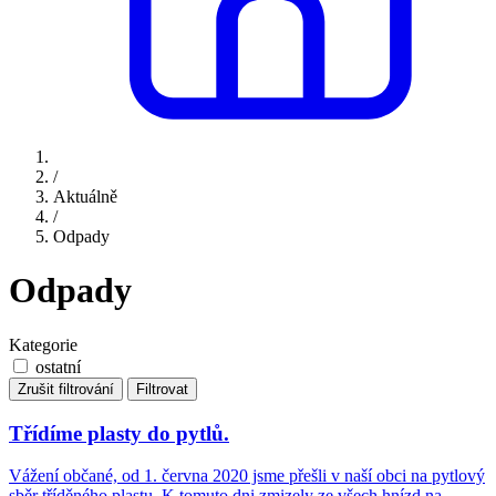
/
Aktuálně
/
Odpady
Odpady
Kategorie
ostatní
Zrušit filtrování
Filtrovat
Třídíme plasty do pytlů.
Vážení občané, od 1. června 2020 jsme přešli v naší obci na pytlový
sběr tříděného plastu. K tomuto dni zmizely ze všech hnízd na