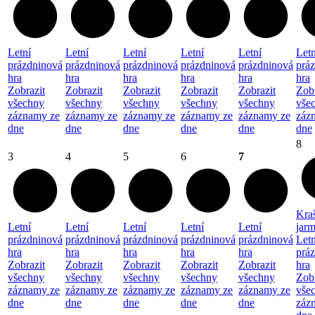
Letní
Letní
Letní
Letní
Letní
Letn
prázdninová
prázdninová
prázdninová
prázdninová
prázdninová
prá
hra
hra
hra
hra
hra
hra
Zobrazit
Zobrazit
Zobrazit
Zobrazit
Zobrazit
Zobr
všechny
všechny
všechny
všechny
všechny
vše
záznamy ze
záznamy ze
záznamy ze
záznamy ze
záznamy ze
záz
dne
dne
dne
dne
dne
dne
8
3
4
5
6
7
Kra
Letní
Letní
Letní
Letní
Letní
jar
prázdninová
prázdninová
prázdninová
prázdninová
prázdninová
Letn
hra
hra
hra
hra
hra
prá
Zobrazit
Zobrazit
Zobrazit
Zobrazit
Zobrazit
hra
všechny
všechny
všechny
všechny
všechny
Zobr
záznamy ze
záznamy ze
záznamy ze
záznamy ze
záznamy ze
vše
dne
dne
dne
dne
dne
záz