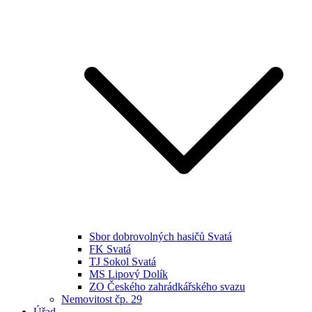
Sbor dobrovolných hasičů Svatá
FK Svatá
TJ Sokol Svatá
MS Lipový Dolík
ZO Českého zahrádkářského svazu
Nemovitost čp. 29
Úřad