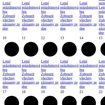
Letní
Letní
Letní
Letní
Letní
jar
prázdninová
prázdninová
prázdninová
prázdninová
prázdninová
Letn
hra
hra
hra
hra
hra
prá
Zobrazit
Zobrazit
Zobrazit
Zobrazit
Zobrazit
hra
všechny
všechny
všechny
všechny
všechny
Zobr
záznamy ze
záznamy ze
záznamy ze
záznamy ze
záznamy ze
vše
dne
dne
dne
dne
dne
záz
dne
10
11
12
13
14
15
Letní
Letní
Letní
Letní
Letní
Letn
prázdninová
prázdninová
prázdninová
prázdninová
prázdninová
prá
hra
hra
hra
hra
hra
hra
Zobrazit
Zobrazit
Zobrazit
Zobrazit
Zobrazit
Zobr
všechny
všechny
všechny
všechny
všechny
vše
záznamy ze
záznamy ze
záznamy ze
záznamy ze
záznamy ze
záz
dne
dne
dne
dne
dne
dne
17
18
19
20
21
22