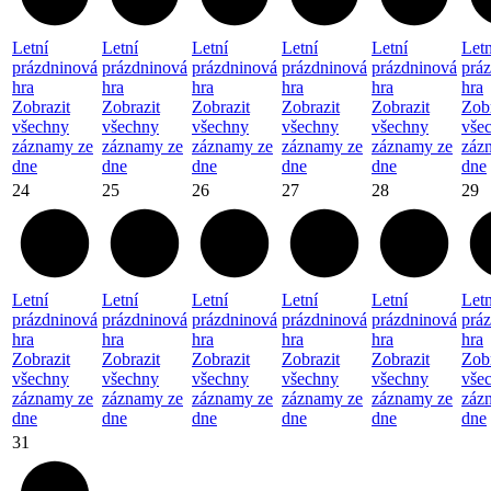
Letní
Letní
Letní
Letní
Letní
Letn
prázdninová
prázdninová
prázdninová
prázdninová
prázdninová
prá
hra
hra
hra
hra
hra
hra
Zobrazit
Zobrazit
Zobrazit
Zobrazit
Zobrazit
Zobr
všechny
všechny
všechny
všechny
všechny
vše
záznamy ze
záznamy ze
záznamy ze
záznamy ze
záznamy ze
záz
dne
dne
dne
dne
dne
dne
24
25
26
27
28
29
Letní
Letní
Letní
Letní
Letní
Letn
prázdninová
prázdninová
prázdninová
prázdninová
prázdninová
prá
hra
hra
hra
hra
hra
hra
Zobrazit
Zobrazit
Zobrazit
Zobrazit
Zobrazit
Zobr
všechny
všechny
všechny
všechny
všechny
vše
záznamy ze
záznamy ze
záznamy ze
záznamy ze
záznamy ze
záz
dne
dne
dne
dne
dne
dne
31