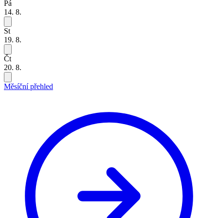
Pá
14. 8.
St
19. 8.
Čt
20. 8.
Měsíční přehled