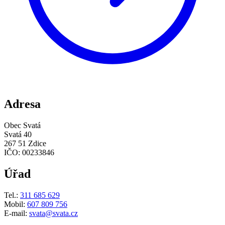
Adresa
Obec Svatá
Svatá 40
267 51 Zdice
IČO: 00233846
Úřad
Tel.:
311 685 629
Mobil:
607 809 756
E-mail:
svata@svata.cz