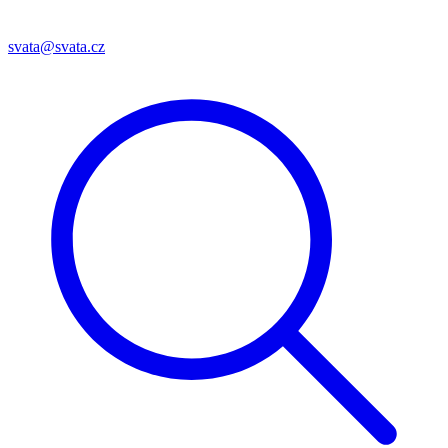
svata@svata.cz