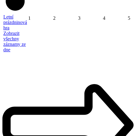
Letní
1
2
3
4
5
prázdninová
hra
Zobrazit
všechny
záznamy ze
dne