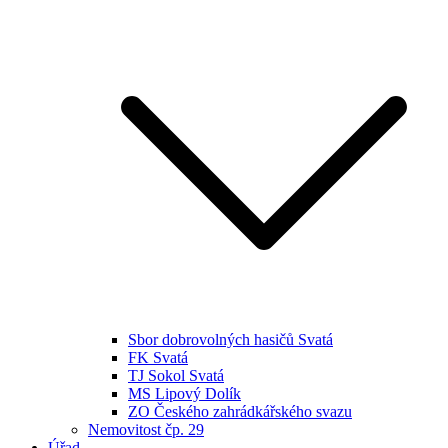
Sbor dobrovolných hasičů Svatá
FK Svatá
TJ Sokol Svatá
MS Lipový Dolík
ZO Českého zahrádkářského svazu
Nemovitost čp. 29
Úřad