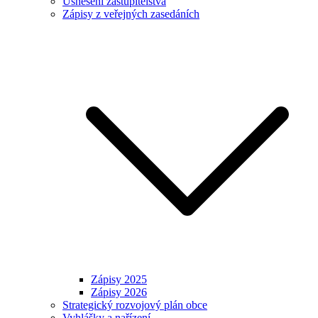
Usnesení zastupitelstva
Zápisy z veřejných zasedáních
Zápisy 2025
Zápisy 2026
Strategický rozvojový plán obce
Vyhlášky a nařízení