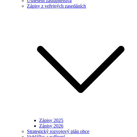
Usnesení zastupitelstva
Zápisy z veřejných zasedáních
Zápisy 2025
Zápisy 2026
Strategický rozvojový plán obce
Vyhlášky a nařízení