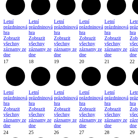
Letní
Letní
Letní
Letní
Letní
Letn
prázdninová
prázdninová
prázdninová
prázdninová
prázdninová
prá
hra
hra
hra
hra
hra
hra
Zobrazit
Zobrazit
Zobrazit
Zobrazit
Zobrazit
Zobr
všechny
všechny
všechny
všechny
všechny
vše
záznamy ze
záznamy ze
záznamy ze
záznamy ze
záznamy ze
záz
dne
dne
dne
dne
dne
dne
17
18
19
20
21
22
Letní
Letní
Letní
Letní
Letní
Letn
prázdninová
prázdninová
prázdninová
prázdninová
prázdninová
prá
hra
hra
hra
hra
hra
hra
Zobrazit
Zobrazit
Zobrazit
Zobrazit
Zobrazit
Zobr
všechny
všechny
všechny
všechny
všechny
vše
záznamy ze
záznamy ze
záznamy ze
záznamy ze
záznamy ze
záz
dne
dne
dne
dne
dne
dne
24
25
26
27
28
29