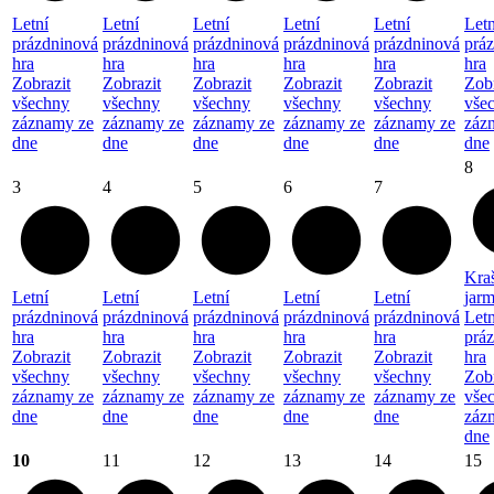
Letní
Letní
Letní
Letní
Letní
Letn
prázdninová
prázdninová
prázdninová
prázdninová
prázdninová
prá
hra
hra
hra
hra
hra
hra
Zobrazit
Zobrazit
Zobrazit
Zobrazit
Zobrazit
Zobr
všechny
všechny
všechny
všechny
všechny
vše
záznamy ze
záznamy ze
záznamy ze
záznamy ze
záznamy ze
záz
dne
dne
dne
dne
dne
dne
8
3
4
5
6
7
Kra
Letní
Letní
Letní
Letní
Letní
jar
prázdninová
prázdninová
prázdninová
prázdninová
prázdninová
Letn
hra
hra
hra
hra
hra
prá
Zobrazit
Zobrazit
Zobrazit
Zobrazit
Zobrazit
hra
všechny
všechny
všechny
všechny
všechny
Zobr
záznamy ze
záznamy ze
záznamy ze
záznamy ze
záznamy ze
vše
dne
dne
dne
dne
dne
záz
dne
10
11
12
13
14
15