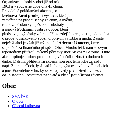
Organizace působí v obci již od roku
1963 a v současné době čítá 41 členů.
Pravidelně pořádanými akcemi jsou
květnová
Jarní prodejní výstava
, která je
zaměřena na prodej sadby zeleniny a květin,
roubované okurky a pěstební substráty
a říjnová
Podzimní výstava ovoce
, která
představuje výpěstky zahrádkářů ze zdejšího regionu a je doplněna
o prodej dušičkového zboží, drobných výrobků a medu. Zajisté
největší akcí je však již též tradiční
Adventní koncert
, který
se pořádá za finančního přispění Obce. Mnoho let k nám se svým
repertoárem přijíždí Smíšený pěvecký sbor Slavoš z Berouna. I tuto
akci doplňuje drobný prodej knih, vánočního zboží a drobných
dárků. Dalšími oblíbenými akcemi jsou pak tématické zájezdy
např. Zahrada Čech, lysá nad Labem, výstava květin v Čimelicích
a jiné. Pravidelné schůzky se konají vždy první středu v měsící
od 15 hodin v Restauraci na Svaté a vítání jsou všichni zájemci.
Obec
SVAŤÁK
O obci
Obecní knihovna