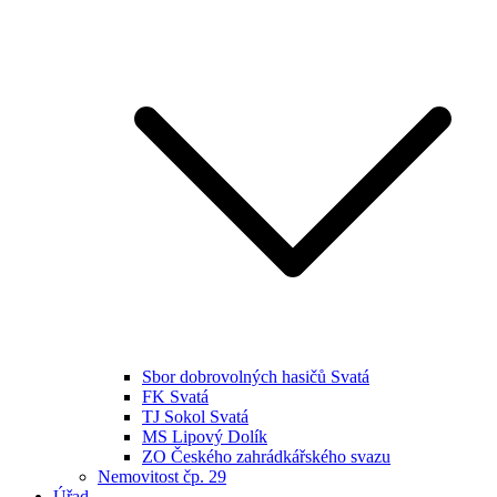
Sbor dobrovolných hasičů Svatá
FK Svatá
TJ Sokol Svatá
MS Lipový Dolík
ZO Českého zahrádkářského svazu
Nemovitost čp. 29
Úřad