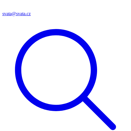
svata@svata.cz