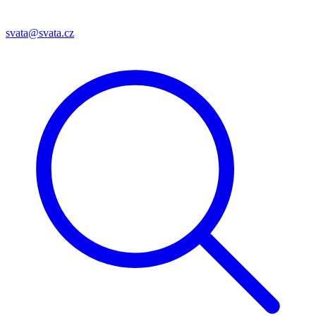
svata@svata.cz