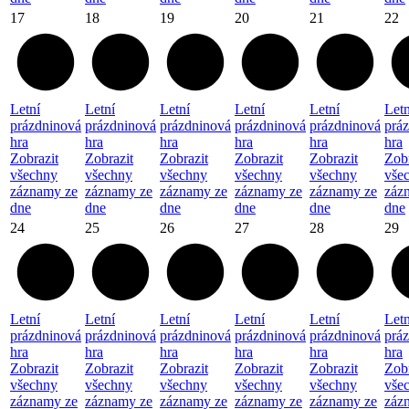
17
18
19
20
21
22
Letní
Letní
Letní
Letní
Letní
Letn
prázdninová
prázdninová
prázdninová
prázdninová
prázdninová
prá
hra
hra
hra
hra
hra
hra
Zobrazit
Zobrazit
Zobrazit
Zobrazit
Zobrazit
Zobr
všechny
všechny
všechny
všechny
všechny
vše
záznamy ze
záznamy ze
záznamy ze
záznamy ze
záznamy ze
záz
dne
dne
dne
dne
dne
dne
24
25
26
27
28
29
Letní
Letní
Letní
Letní
Letní
Letn
prázdninová
prázdninová
prázdninová
prázdninová
prázdninová
prá
hra
hra
hra
hra
hra
hra
Zobrazit
Zobrazit
Zobrazit
Zobrazit
Zobrazit
Zobr
všechny
všechny
všechny
všechny
všechny
vše
záznamy ze
záznamy ze
záznamy ze
záznamy ze
záznamy ze
záz