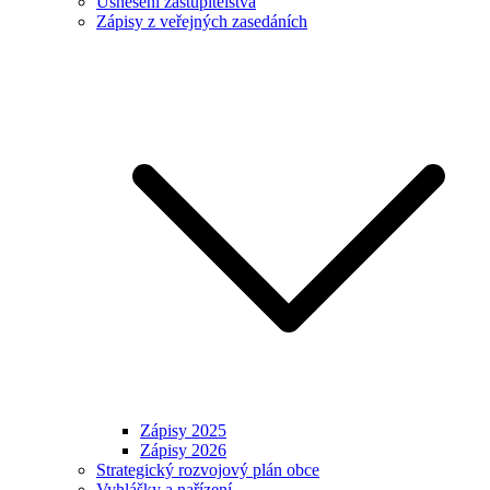
Usnesení zastupitelstva
Zápisy z veřejných zasedáních
Zápisy 2025
Zápisy 2026
Strategický rozvojový plán obce
Vyhlášky a nařízení