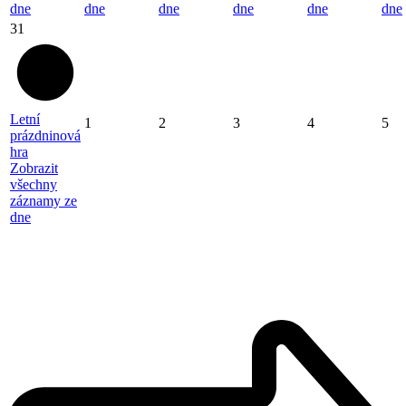
dne
dne
dne
dne
dne
dne
31
Letní
1
2
3
4
5
prázdninová
hra
Zobrazit
všechny
záznamy ze
dne