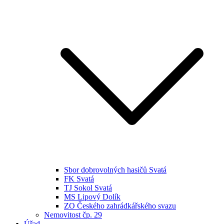
Sbor dobrovolných hasičů Svatá
FK Svatá
TJ Sokol Svatá
MS Lipový Dolík
ZO Českého zahrádkářského svazu
Nemovitost čp. 29
Úřad