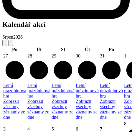
Kalendář akcí
Srpen
2026
Po
Út
St
Čt
Pá
27
28
29
30
31
1
Letní
Letní
Letní
Letní
Letní
Letn
prázdninová
prázdninová
prázdninová
prázdninová
prázdninová
prá
hra
hra
hra
hra
hra
hra
Zobrazit
Zobrazit
Zobrazit
Zobrazit
Zobrazit
Zobr
všechny
všechny
všechny
všechny
všechny
vše
záznamy ze
záznamy ze
záznamy ze
záznamy ze
záznamy ze
záz
dne
dne
dne
dne
dne
dne
8
3
4
5
6
7