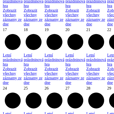
prázdninová
prázdninová
prázdninová
prázdninová
prázdninová
prá
hra
hra
hra
hra
hra
hra
Zobrazit
Zobrazit
Zobrazit
Zobrazit
Zobrazit
Zobr
všechny
všechny
všechny
všechny
všechny
vše
záznamy ze
záznamy ze
záznamy ze
záznamy ze
záznamy ze
záz
dne
dne
dne
dne
dne
dne
17
18
19
20
21
22
Letní
Letní
Letní
Letní
Letní
Letn
prázdninová
prázdninová
prázdninová
prázdninová
prázdninová
prá
hra
hra
hra
hra
hra
hra
Zobrazit
Zobrazit
Zobrazit
Zobrazit
Zobrazit
Zobr
všechny
všechny
všechny
všechny
všechny
vše
záznamy ze
záznamy ze
záznamy ze
záznamy ze
záznamy ze
záz
dne
dne
dne
dne
dne
dne
24
25
26
27
28
29
Letní
Letní
Letní
Letní
Letní
Letn