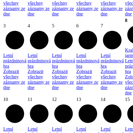
všechny
všechny
všechny
všechny
všechny
vše
záznamy ze
záznamy ze
záznamy ze
záznamy ze
záznamy ze
záz
dne
dne
dne
dne
dne
dne
8
3
4
5
6
7
Kra
Letní
Letní
Letní
Letní
Letní
jar
prázdninová
prázdninová
prázdninová
prázdninová
prázdninová
Letn
hra
hra
hra
hra
hra
prá
Zobrazit
Zobrazit
Zobrazit
Zobrazit
Zobrazit
hra
všechny
všechny
všechny
všechny
všechny
Zobr
záznamy ze
záznamy ze
záznamy ze
záznamy ze
záznamy ze
vše
dne
dne
dne
dne
dne
záz
dne
10
11
12
13
14
15
Letní
Letní
Letní
Letní
Letní
Letn