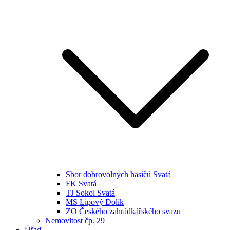
Sbor dobrovolných hasičů Svatá
FK Svatá
TJ Sokol Svatá
MS Lipový Dolík
ZO Českého zahrádkářského svazu
Nemovitost čp. 29
Úřad