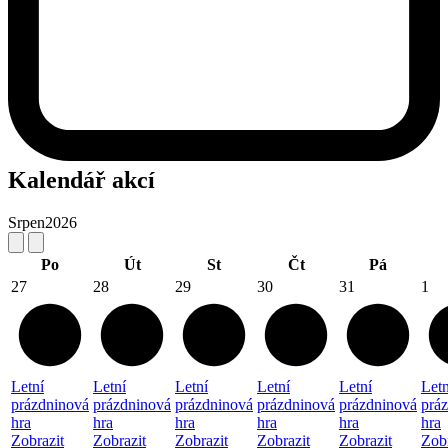
Kalendář akcí
Srpen
2026
Po
Út
St
Čt
Pá
27
28
29
30
31
1
Letní
Letní
Letní
Letní
Letní
Letn
prázdninová
prázdninová
prázdninová
prázdninová
prázdninová
prá
hra
hra
hra
hra
hra
hra
Zobrazit
Zobrazit
Zobrazit
Zobrazit
Zobrazit
Zobr