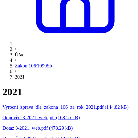
/
Úřad
/
Zákon 106⁄1999Sb
/
2021
2021
Vyrocni_zprava_dle_zakona_106_za_rok_2021.pdf (144.82 kB)
Odpověď 3-2021_web.pdf (168.55 kB)
Dotaz 3-2021_web.pdf (478.29 kB)