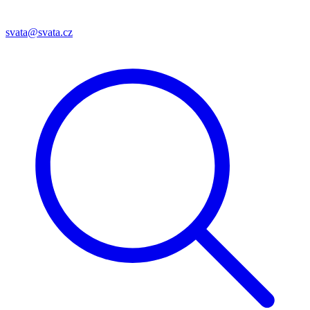
svata@svata.cz