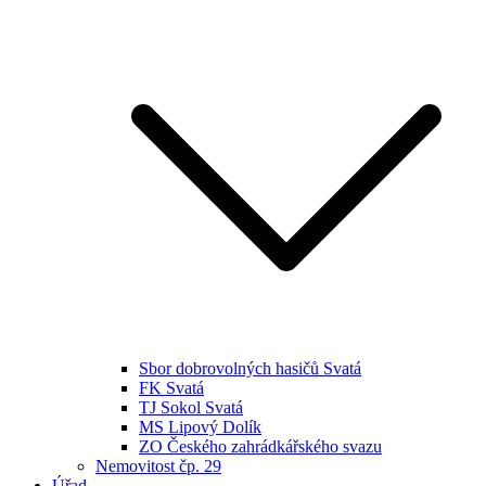
Sbor dobrovolných hasičů Svatá
FK Svatá
TJ Sokol Svatá
MS Lipový Dolík
ZO Českého zahrádkářského svazu
Nemovitost čp. 29
Úřad