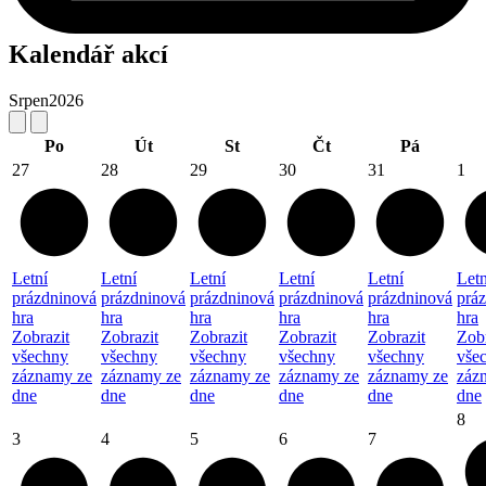
Kalendář akcí
Srpen
2026
Po
Út
St
Čt
Pá
27
28
29
30
31
1
Letní
Letní
Letní
Letní
Letní
Letn
prázdninová
prázdninová
prázdninová
prázdninová
prázdninová
prá
hra
hra
hra
hra
hra
hra
Zobrazit
Zobrazit
Zobrazit
Zobrazit
Zobrazit
Zobr
všechny
všechny
všechny
všechny
všechny
vše
záznamy ze
záznamy ze
záznamy ze
záznamy ze
záznamy ze
záz
dne
dne
dne
dne
dne
dne
8
3
4
5
6
7