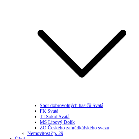
Sbor dobrovolných hasičů Svatá
FK Svatá
TJ Sokol Svatá
MS Lipový Dolík
ZO Českého zahrádkářského svazu
Nemovitost čp. 29
Úřad