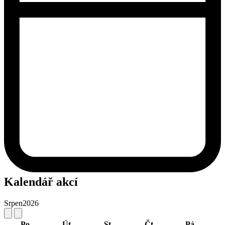
Kalendář akcí
Srpen
2026
Po
Út
St
Čt
Pá