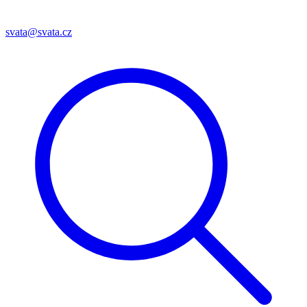
svata@svata.cz