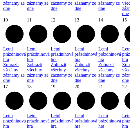
záznamy ze
záznamy ze
záznamy ze
záznamy ze
záznamy ze
vše
dne
dne
dne
dne
dne
záz
dne
10
11
12
13
14
15
Letní
Letní
Letní
Letní
Letní
Letn
prázdninová
prázdninová
prázdninová
prázdninová
prázdninová
prá
hra
hra
hra
hra
hra
hra
Zobrazit
Zobrazit
Zobrazit
Zobrazit
Zobrazit
Zobr
všechny
všechny
všechny
všechny
všechny
vše
záznamy ze
záznamy ze
záznamy ze
záznamy ze
záznamy ze
záz
dne
dne
dne
dne
dne
dne
17
18
19
20
21
22
Letní
Letní
Letní
Letní
Letní
Letn
prázdninová
prázdninová
prázdninová
prázdninová
prázdninová
prá
hra
hra
hra
hra
hra
hra