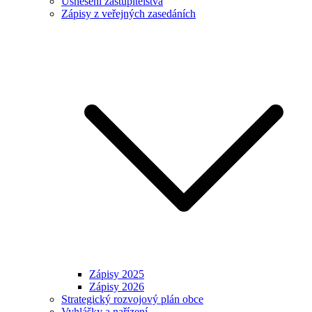
Usnesení zastupitelstva
Zápisy z veřejných zasedáních
Zápisy 2025
Zápisy 2026
Strategický rozvojový plán obce
Vyhlášky a nařízení