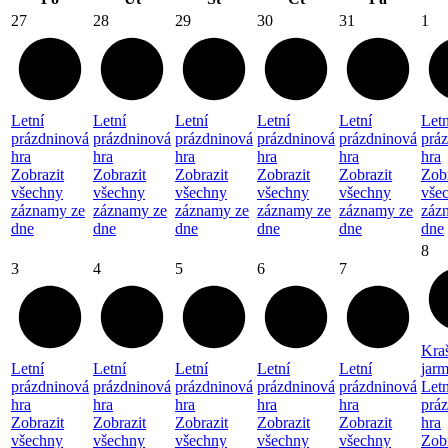
27
28
29
30
31
1
Letní
Letní
Letní
Letní
Letní
Letn
prázdninová
prázdninová
prázdninová
prázdninová
prázdninová
prá
hra
hra
hra
hra
hra
hra
Zobrazit
Zobrazit
Zobrazit
Zobrazit
Zobrazit
Zobr
všechny
všechny
všechny
všechny
všechny
vše
záznamy ze
záznamy ze
záznamy ze
záznamy ze
záznamy ze
záz
dne
dne
dne
dne
dne
dne
8
3
4
5
6
7
Kra
Letní
Letní
Letní
Letní
Letní
jar
prázdninová
prázdninová
prázdninová
prázdninová
prázdninová
Letn
hra
hra
hra
hra
hra
prá
Zobrazit
Zobrazit
Zobrazit
Zobrazit
Zobrazit
hra
všechny
všechny
všechny
všechny
všechny
Zobr