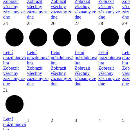
Zobrazit
Zobrazit
Zobrazit
Zobrazit
Zobrazit
Zobr
všechny
všechny
všechny
všechny
všechny
vše
záznamy ze
záznamy ze
záznamy ze
záznamy ze
záznamy ze
záz
dne
dne
dne
dne
dne
dne
24
25
26
27
28
29
Letní
Letní
Letní
Letní
Letní
Letn
prázdninová
prázdninová
prázdninová
prázdninová
prázdninová
prá
hra
hra
hra
hra
hra
hra
Zobrazit
Zobrazit
Zobrazit
Zobrazit
Zobrazit
Zobr
všechny
všechny
všechny
všechny
všechny
vše
záznamy ze
záznamy ze
záznamy ze
záznamy ze
záznamy ze
záz
dne
dne
dne
dne
dne
dne
31
Letní
1
2
3
4
5
prázdninová
hra