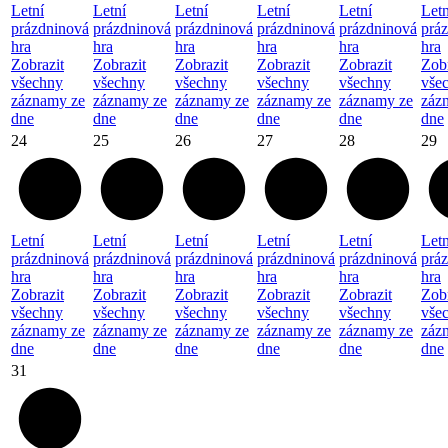
Letní
Letní
Letní
Letní
Letní
Letn
prázdninová
prázdninová
prázdninová
prázdninová
prázdninová
prá
hra
hra
hra
hra
hra
hra
Zobrazit
Zobrazit
Zobrazit
Zobrazit
Zobrazit
Zobr
všechny
všechny
všechny
všechny
všechny
vše
záznamy ze
záznamy ze
záznamy ze
záznamy ze
záznamy ze
záz
dne
dne
dne
dne
dne
dne
24
25
26
27
28
29
Letní
Letní
Letní
Letní
Letní
Letn
prázdninová
prázdninová
prázdninová
prázdninová
prázdninová
prá
hra
hra
hra
hra
hra
hra
Zobrazit
Zobrazit
Zobrazit
Zobrazit
Zobrazit
Zobr
všechny
všechny
všechny
všechny
všechny
vše
záznamy ze
záznamy ze
záznamy ze
záznamy ze
záznamy ze
záz
dne
dne
dne
dne
dne
dne
31