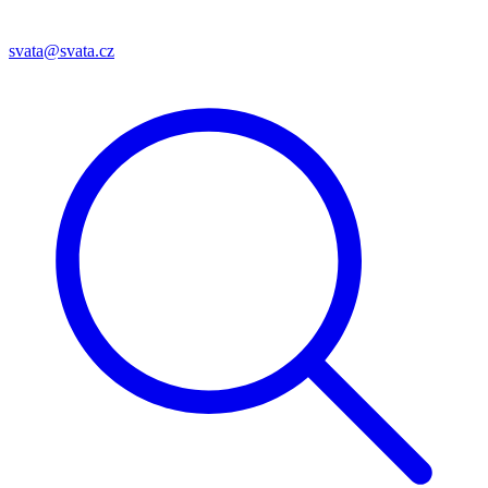
svata@svata.cz