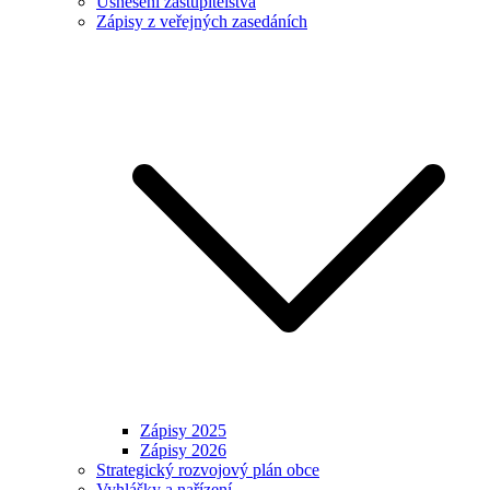
Usnesení zastupitelstva
Zápisy z veřejných zasedáních
Zápisy 2025
Zápisy 2026
Strategický rozvojový plán obce
Vyhlášky a nařízení