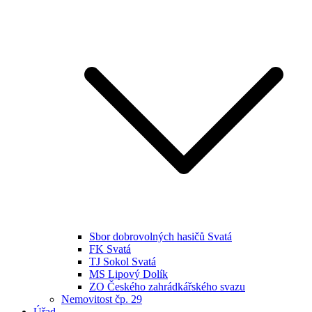
Sbor dobrovolných hasičů Svatá
FK Svatá
TJ Sokol Svatá
MS Lipový Dolík
ZO Českého zahrádkářského svazu
Nemovitost čp. 29
Úřad